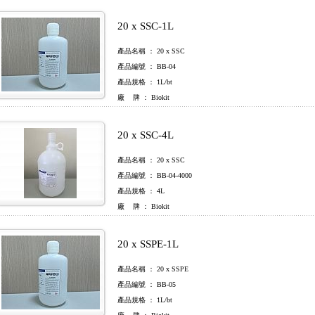
20 x SSC-1L
產品名稱
：
20 x SSC
產品編號
：
BB-04
產品規格
：
1L/bt
廠 牌
：
Biokit
20 x SSC-4L
產品名稱
：
20 x SSC
產品編號
：
BB-04-4000
產品規格
：
4L
廠 牌
：
Biokit
20 x SSPE-1L
產品名稱
：
20 x SSPE
產品編號
：
BB-05
產品規格
：
1L/bt