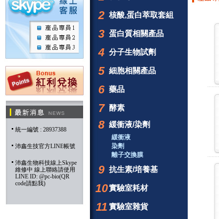
2
核酸,蛋白萃取套組
3
蛋白質相關產品
4
分子生物試劑
5
細胞相關產品
6
藥品
7
酵素
8
緩衝液/染劑
統一編號 : 28937388
緩衝液
染劑
沛鑫生技官方LINE帳號
離子交換膜
沛鑫生物科技線上Skype
9
抗生素/培養基
維修中 線上聯絡請使用
LINE ID: @pc-bio(QR
code請點我)
10
實驗室耗材
11
實驗室雜貨