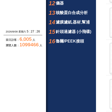
12
儀器
13
核酸蛋白合成分析
14
濾膜濾紙,器材,幫浦
15
針頭過濾器 (小飛碟)
5 : 27 : 27
2026/8/08 星期六
6,005
16
當日訪客：
人
魯爾/PEEK接頭
1099466
瀏覽人數：
人