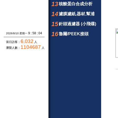
13
核酸蛋白合成分析
14
濾膜濾紙,器材,幫浦
15
針頭過濾器 (小飛碟)
16
9 : 58 : 05
魯爾/PEEK接頭
2026/8/10 星期一
6,032
當日訪客：
人
1104687
瀏覽人數：
人