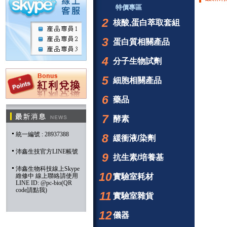
特價專區
2
核酸,蛋白萃取套組
3
蛋白質相關產品
4
分子生物試劑
5
細胞相關產品
6
藥品
7
酵素
統一編號 : 28937388
8
緩衝液/染劑
沛鑫生技官方LINE帳號
9
抗生素/培養基
沛鑫生物科技線上Skype
10
維修中 線上聯絡請使用
實驗室耗材
LINE ID: @pc-bio(QR
code請點我)
11
實驗室雜貨
12
儀器