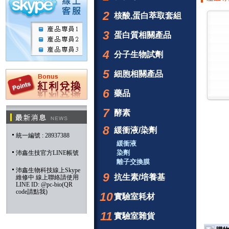
2
核酸,蛋白萃取套組
3
蛋白質相關產品
4
分子生物試劑
5
細胞相關產品
6
藥品
7
酵素
8
緩衝液/染劑
統一編號 : 28937388
緩衝液
染劑
沛鑫生技官方LINE帳號
離子交換膜
沛鑫生物科技線上Skype
9
抗生素/培養基
維修中 線上聯絡請使用
LINE ID: @pc-bio(QR
code請點我)
10
實驗室耗材
11
實驗室雜貨