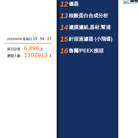
購物
12
儀器
13
核酸蛋白合成分析
14
濾膜濾紙,器材,幫浦
15
針頭過濾器 (小飛碟)
15 : 54 : 28
2026/8/09 星期日
6,896
16
當日訪客：
人
魯爾/PEEK接頭
1102913
瀏覽人數：
人