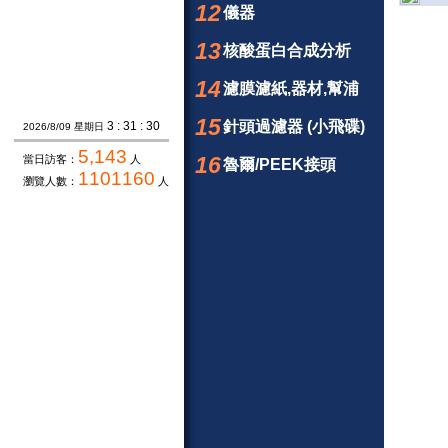
12
儀器
13
核酸蛋白合成分析
14
濾膜濾紙,器材,幫浦
15
針頭過濾器 (小飛碟)
3 : 31 : 31
2026/8/09 星期日
5,143
16
當日訪客：
人
魯爾/PEEK接頭
1101160
瀏覽人數：
人