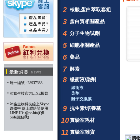
2
核酸,蛋白萃取套組
3
蛋白質相關產品
4
分子生物試劑
5
細胞相關產品
6
藥品
7
酵素
8
緩衝液/染劑
統一編號 : 28937388
緩衝液
染劑
沛鑫生技官方LINE帳號
離子交換膜
沛鑫生物科技線上Skype
9
抗生素/培養基
維修中 線上聯絡請使用
LINE ID: @pc-bio(QR
code請點我)
10
實驗室耗材
11
實驗室雜貨
購物