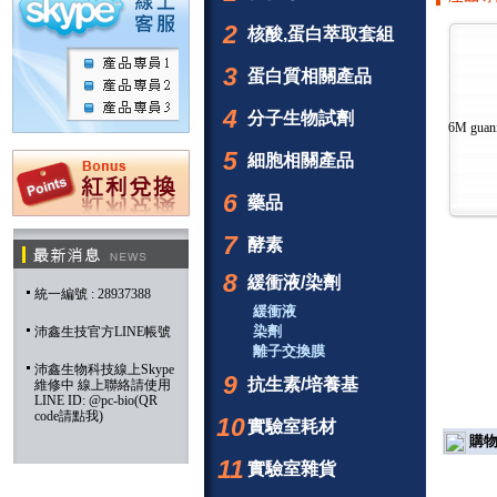
2
核酸,蛋白萃取套組
3
蛋白質相關產品
4
分子生物試劑
6M guani
5
細胞相關產品
6
藥品
7
酵素
8
緩衝液/染劑
統一編號 : 28937388
緩衝液
染劑
沛鑫生技官方LINE帳號
離子交換膜
沛鑫生物科技線上Skype
9
抗生素/培養基
維修中 線上聯絡請使用
LINE ID: @pc-bio(QR
code請點我)
10
實驗室耗材
購物
11
實驗室雜貨