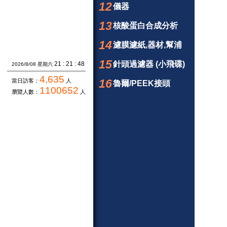
12
儀器
13
核酸蛋白合成分析
14
濾膜濾紙,器材,幫浦
15
針頭過濾器 (小飛碟)
21 : 21 : 49
2026/8/08 星期六
4,635
16
當日訪客：
人
魯爾/PEEK接頭
1100652
瀏覽人數：
人