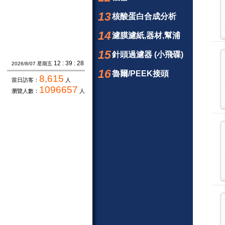
13
核酸蛋白合成分析
14
濾膜濾紙,器材,幫浦
15
針頭過濾器 (小飛碟)
12 : 39 : 29
2026/8/07 星期五
16
魯爾/PEEK接頭
8,615
當日訪客：
人
1096657
瀏覽人數：
人