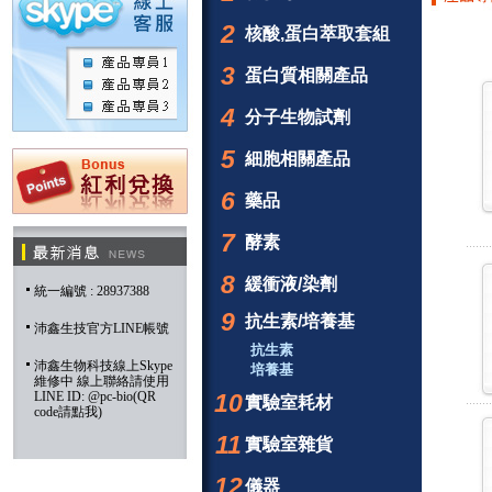
2
核酸,蛋白萃取套組
3
蛋白質相關產品
4
分子生物試劑
5
細胞相關產品
6
藥品
7
酵素
8
緩衝液/染劑
統一編號 : 28937388
9
抗生素/培養基
沛鑫生技官方LINE帳號
抗生素
沛鑫生物科技線上Skype
培養基
維修中 線上聯絡請使用
LINE ID: @pc-bio(QR
10
實驗室耗材
code請點我)
11
實驗室雜貨
12
儀器