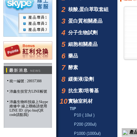
2
核酸,蛋白萃取套組
3
蛋白質相關產品
4
分子生物試劑
5
細胞相關產品
6
藥品
7
酵素
8
緩衝液/染劑
統一編號 : 28937388
9
抗生素/培養基
沛鑫生技官方LINE帳號
10
實驗室耗材
沛鑫生物科技線上Skype
維修中 線上聯絡請使用
TIP
LINE ID: @pc-bio(QR
code請點我)
P10 ( 10ul )
P200 (200ul)
產
P1000 (1000ul)