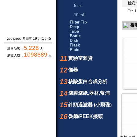
檔案
5 ml
Tip 
10 ml
Filter Tip
相
Deep
Tube
Bottle
19 : 41 : 45
2026/8/07 星期五
Dish
Flask
5,228
當日訪客：
人
Plate
1098689
瀏覽人數：
人
11
實驗室雜貨
12
儀器
13
核酸蛋白合成分析
14
濾膜濾紙,器材,幫浦
15
針頭過濾器 (小飛碟)
16
魯爾/PEEK接頭