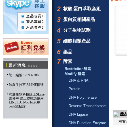
2
核酸,蛋白萃取套組
3
蛋白質相關產品
4
分子生物試劑
5
細胞相關產品
6
藥品
7
酵素
Restriction酵素
Modify 酵素
統一編號 : 28937388
DNA & RNA
沛鑫生技官方LINE帳號
Protein
沛鑫生物科技線上Skype
DNA Polymerase
維修中 線上聯絡請使用
LINE ID: @pc-bio(QR
Reverse Transcriptase
code請點我)
產
DNA Ligase
檔案
DNA Function Enzyme