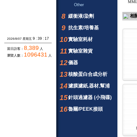
MMLV
Other
8
相
緩衝液/染劑
9
抗生素/培養基
10
9 : 39 : 18
實驗室耗材
2026/8/07 星期五
8,389
當日訪客：
人
11
實驗室雜貨
1096431
瀏覽人數：
人
12
儀器
13
核酸蛋白合成分析
14
濾膜濾紙,器材,幫浦
15
針頭過濾器 (小飛碟)
16
魯爾/PEEK接頭