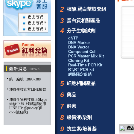
2
核酸,蛋白萃取套組
3
蛋白質相關產品
4
分子生物試劑
dNTP
DNA Marker
DNA Vector
Competent Cell
PCR Master Mix Kit
Cloning Kit
Real-Time PCR Kit
RT,RT-PCR kit
網路限定促銷
統一編號 : 28937388
5
細胞相關產品
沛鑫生技官方LINE帳號
6
藥品
沛鑫生物科技線上Skype
維修中 線上聯絡請使用
7
酵素
LINE ID: @pc-bio(QR
code請點我)
8
緩衝液/染劑
9
產
抗生素/培養基