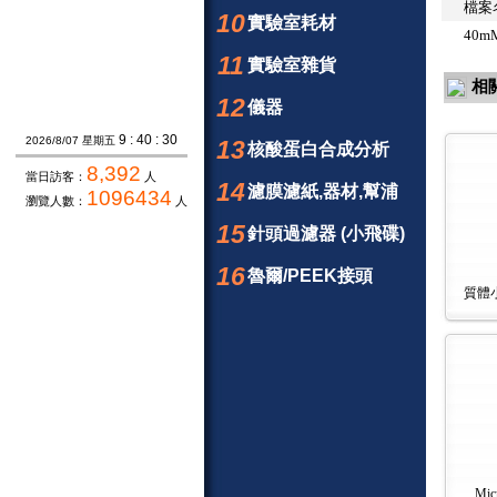
檔案
10
實驗室耗材
40mM
11
實驗室雜貨
相
12
儀器
9 : 40 : 31
2026/8/07 星期五
13
核酸蛋白合成分析
8,392
當日訪客：
人
14
濾膜濾紙,器材,幫浦
1096434
瀏覽人數：
人
15
針頭過濾器 (小飛碟)
16
魯爾/PEEK接頭
質體小
Mic