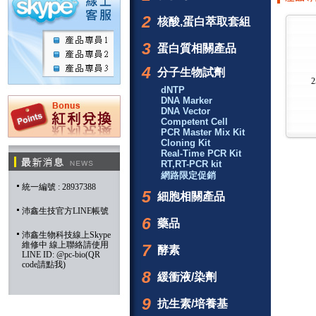
2
核酸,蛋白萃取套組
3
蛋白質相關產品
4
分子生物試劑
2
dNTP
DNA Marker
DNA Vector
Competent Cell
PCR Master Mix Kit
Cloning Kit
Real-Time PCR Kit
RT,RT-PCR kit
網路限定促銷
統一編號 : 28937388
5
細胞相關產品
沛鑫生技官方LINE帳號
6
藥品
沛鑫生物科技線上Skype
維修中 線上聯絡請使用
7
酵素
LINE ID: @pc-bio(QR
code請點我)
8
緩衝液/染劑
9
抗生素/培養基