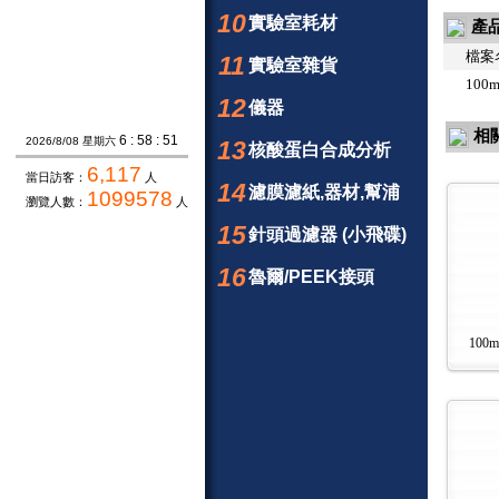
10
實驗室耗材
產
檔案
11
實驗室雜貨
100m
12
儀器
相
6 : 58 : 51
2026/8/08 星期六
13
核酸蛋白合成分析
6,117
當日訪客：
人
14
濾膜濾紙,器材,幫浦
1099578
瀏覽人數：
人
15
針頭過濾器 (小飛碟)
16
魯爾/PEEK接頭
100m