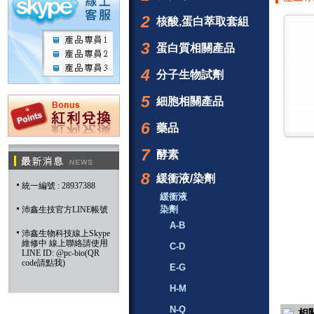
2
核酸,蛋白萃取套組
3
蛋白質相關產品
4
分子生物試劑
5
細胞相關產品
6
藥品
7
酵素
8
緩衝液/染劑
統一編號 : 28937388
緩衝液
染劑
沛鑫生技官方LINE帳號
A-B
沛鑫生物科技線上Skype
維修中 線上聯絡請使用
C-D
LINE ID: @pc-bio(QR
code請點我)
E-G
H-M
N-Q
相