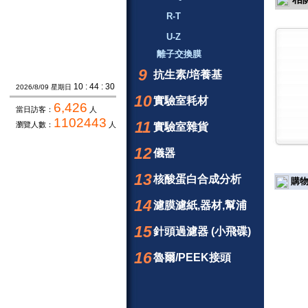
R-T
U-Z
離子交換膜
9
抗生素/培養基
10 : 44 : 30
2026/8/09 星期日
10
實驗室耗材
6,426
當日訪客：
人
1102443
11
瀏覽人數：
人
實驗室雜貨
12
儀器
13
核酸蛋白合成分析
購物
14
濾膜濾紙,器材,幫浦
15
針頭過濾器 (小飛碟)
16
魯爾/PEEK接頭