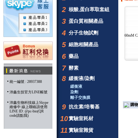
2
核酸,蛋白萃取套組
3
蛋白質相關產品
4
分子生物試劑
60mM Ca
5
細胞相關產品
6
藥品
7
酵素
8
緩衝液/染劑
統一編號 : 28937388
緩衝液
染劑
沛鑫生技官方LINE帳號
離子交換膜
沛鑫生物科技線上Skype
購物
9
抗生素/培養基
維修中 線上聯絡請使用
LINE ID: @pc-bio(QR
code請點我)
10
實驗室耗材
11
實驗室雜貨