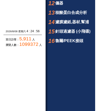
12
儀器
13
核酸蛋白合成分析
14
濾膜濾紙,器材,幫浦
15
針頭過濾器 (小飛碟)
4 : 24 : 56
2026/8/08 星期六
5,911
16
當日訪客：
人
魯爾/PEEK接頭
1099372
瀏覽人數：
人